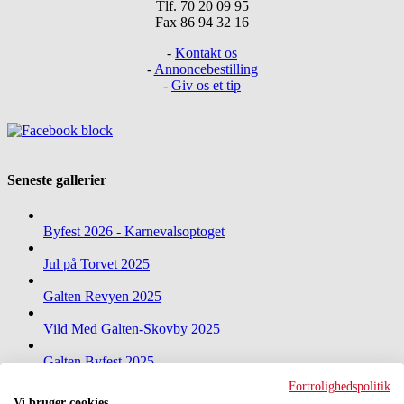
Tlf. 70 20 09 95
Fax 86 94 32 16
-
Kontakt os
-
Annoncebestilling
-
Giv os et tip
Seneste gallerier
Byfest 2026 - Karnevalsoptoget
Jul på Torvet 2025
Galten Revyen 2025
Vild Med Galten-Skovby 2025
Galten Byfest 2025
Fortrolighedspolitik
Nytårskoncert 2025 i Galten-hallen
Vi bruger cookies