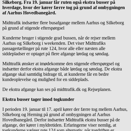
Silkeborg. Fra 19. januar får ruten også ekstra busser på
hverdage, hvor der kører færre tog på grund af ombygningen
af Aarhus Hovedbanegård.
Midttrafik indsætter flere busafgange mellem Aarhus og Silkeborg
på grund af stigende efterspørgsel
Kunderne bruger i stigende grad bussen, når de rejser mellem
Aarhus og Silkeborg i weekenden. Det viser Midttrafiks
passagertællinger på rute 124, hvor alle eller næsten alle
siddepladser er optaget på flere afgange lørdag og søndag.
Midttrafik ønsker at imødekomme den stigende efterspørgsel og
indsætter derfor ekstra afgange både lørdag og søndag. De ekstra
afgange skal samtidig bidrage til, at kunderne får en bedre
kundeoplevelse og mulighed for en siddeplads.
De ekstra afgange kan ses på midttrafik.dk og Rejseplanen.
Ekstra busser tager imod togkunder
I perioden 19. januar til 17. april kører der færre tog mellem Aarhus,
Silkeborg og Herning på grund af ombygningen af Aarhus
Hovedbanegård. Derfor indsætter Midttrafik ekstra busser på de
afgange, der kører i myldretiden. Erfaringerne viser nemlig, at
togkunderne vælger rute 124 som alternativ, når togdriften er