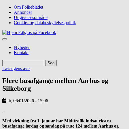
Gå
Om Folkebladet
til
Annoncer
Top
hovedindhold
Udgivelsesområde
navigation
Cookie- og databeskyttelsespolitik
Følg os på Facebook
Nyheder
Kontakt
Søg
Søg
Læs ugens avis
Flere busafgange mellem Aarhus og
Silkeborg
tir, 06/01/2026 - 15:06
Image
.
Med virkning fra 1. januar har Midttrafik indsat ekstra
busafgange lørdag og søndag på rute 124 mellem Aarhus og