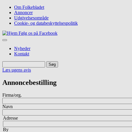
Gå
Om Folkebladet
til
Annoncer
Top
hovedindhold
Udgivelsesområde
navigation
Cookie- og databeskyttelsespolitik
Følg os på Facebook
Nyheder
Kontakt
Søg
Søg
Læs ugens avis
Annoncebestilling
Firma/org.
Navn
Adresse
Adresse
By