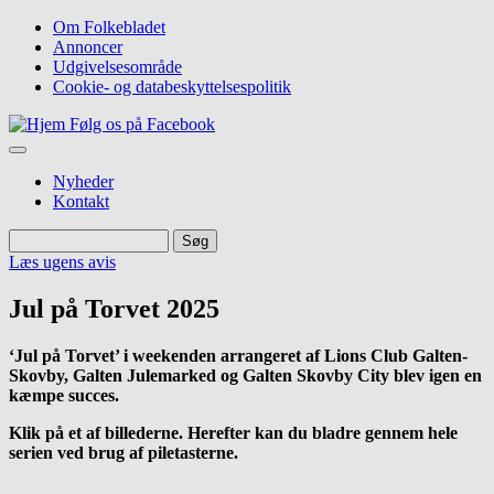
Gå
Om Folkebladet
til
Annoncer
Top
hovedindhold
Udgivelsesområde
navigation
Cookie- og databeskyttelsespolitik
Følg os på Facebook
Nyheder
Kontakt
Søg
Søg
Læs ugens avis
Jul på Torvet 2025
‘Jul på Torvet’ i weekenden arrangeret af Lions Club Galten-
Skovby, Galten Julemarked og Galten Skovby City blev igen en
kæmpe succes.
Klik på et af billederne. Herefter kan du bladre gennem hele
serien ved brug af piletasterne.