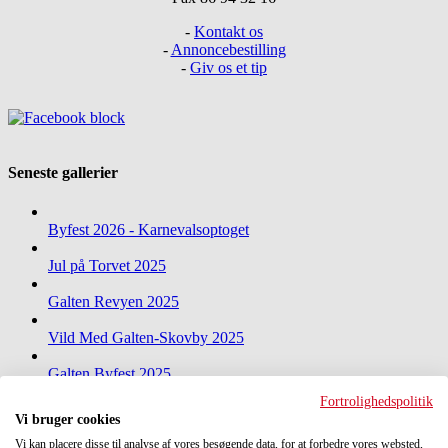
-
Kontakt os
-
Annoncebestilling
-
Giv os et tip
Seneste gallerier
Byfest 2026 - Karnevalsoptoget
Jul på Torvet 2025
Galten Revyen 2025
Vild Med Galten-Skovby 2025
Galten Byfest 2025
Fortrolighedspolitik
Nytårskoncert 2025 i Galten-hallen
Vi bruger cookies
Vi kan placere disse til analyse af vores besøgende data, for at forbedre vores websted,
Jul på Torvet 2024