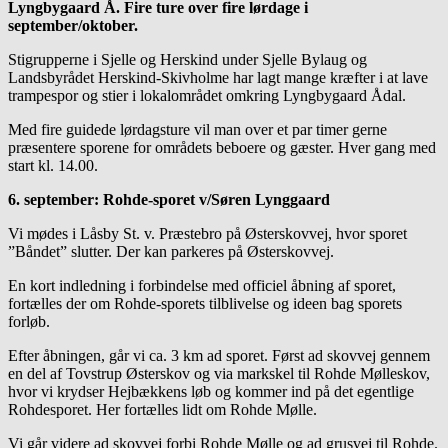
Lyngbygaard Å. Fire ture over fire lørdage i
september/oktober.
Stigrupperne i Sjelle og Herskind under Sjelle Bylaug og
Landsbyrådet Herskind-Skivholme har lagt mange kræfter i at lave
trampespor og stier i lokalområdet omkring Lyngbygaard Ådal.
Med fire guidede lørdagsture vil man over et par timer gerne
præsentere sporene for områdets beboere og gæster. Hver gang med
start kl. 14.00.
6. september: Rohde-sporet v/Søren Lynggaard
Vi mødes i Låsby St. v. Præstebro på Østerskovvej, hvor sporet
”Båndet” slutter. Der kan parkeres på Østerskovvej.
En kort indledning i forbindelse med officiel åbning af sporet,
fortælles der om Rohde-sporets tilblivelse og ideen bag sporets
forløb.
Efter åbningen, går vi ca. 3 km ad sporet. Først ad skovvej gennem
en del af Tovstrup Østerskov og via markskel til Rohde Mølleskov,
hvor vi krydser Hejbækkens løb og kommer ind på det egentlige
Rohdesporet. Her fortælles lidt om Rohde Mølle.
Vi går videre ad skovvej forbi Rohde Mølle og ad grusvej til Rohde.