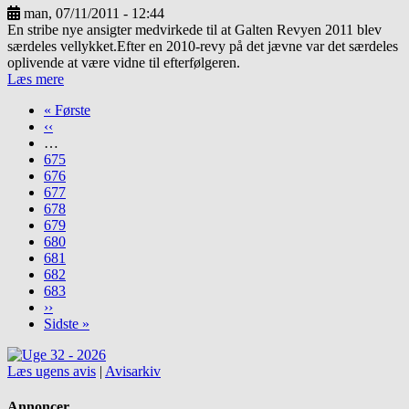
man, 07/11/2011 - 12:44
En stribe nye ansigter medvirkede til at Galten Revyen 2011 blev
særdeles vellykket.Efter en 2010-revy på det jævne var det særdeles
oplivende at være vidne til efterfølgeren.
Læs mere
Første
« Første
side
Forrige
‹‹
Sideinddeling
side
…
Side
675
Side
676
Side
677
Side
678
Side
679
Nuværende
680
side
Side
681
Side
682
Side
683
Næste
››
side
Sidste
Sidste »
side
Læs ugens avis
|
Avisarkiv
Annoncer