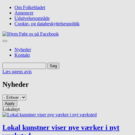
Gå
Om Folkebladet
til
Annoncer
Top
hovedindhold
Udgivelsesområde
navigation
Cookie- og databeskyttelsespolitik
Følg os på Facebook
Nyheder
Kontakt
Søg
Søg
Læs ugens avis
Nyheder
Apply
Lokalnyt
Lokal kunstner viser nye værker i nyt