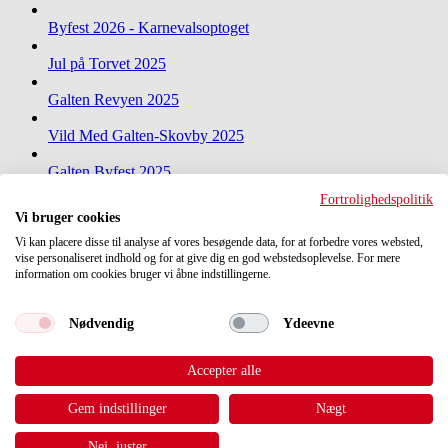
Byfest 2026 - Karnevalsoptoget
Jul på Torvet 2025
Galten Revyen 2025
Vild Med Galten-Skovby 2025
Galten Byfest 2025
Fortrolighedspolitik
Nytårskoncert 2025 i Galten-hallen
Vi bruger cookies
Vi kan placere disse til analyse af vores besøgende data, for at forbedre vores websted,
Jul på Torvet 2024
vise personaliseret indhold og for at give dig en god webstedsoplevelse. For mere
information om cookies bruger vi åbne indstillingerne.
Galten Revyen 2024
Se alle gallerier
Nødvendig
Ydeevne
Om Folkebladet
Annoncer
Top
Accepter alle
Udgivelsesområde
navigation
Cookie- og databeskyttelsespolitik
Gem indstillinger
Nægt
Søndergade 25 • 8464 Galten • Tlf. 70 20 09 95 • E-mail:
Nej, juster