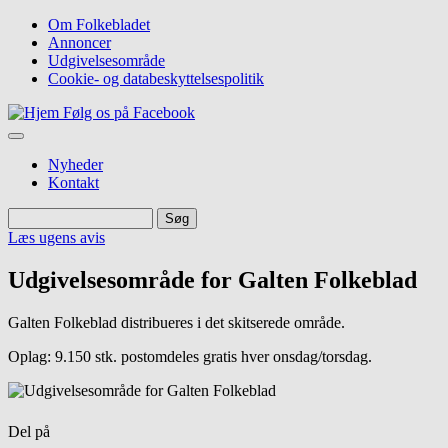
Gå
Om Folkebladet
til
Annoncer
Top
hovedindhold
Udgivelsesområde
navigation
Cookie- og databeskyttelsespolitik
Følg os på Facebook
Nyheder
Kontakt
Søg
Søg
Læs ugens avis
Udgivelsesområde for Galten Folkeblad
Galten Folkeblad distribueres i det skitserede område.
Oplag: 9.150 stk. postomdeles gratis hver onsdag/torsdag.
Del på