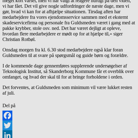
meget kort varsel, men vi har valgt at reagere hurtigt på den viden,
vi har fået. Det vil give nogle udfordringer de næste dage, men vi
gør, hvad vi kan for at afhjælpe situationen. Tirsdag aften har
medarbejdere fra vores ejendomsservice sammen med et eksternt
skadeservicefirma og personale fra Guldsmeden været i gang med at
pakke krybber, stole osv. ned. Det har været dejligt at opleve,
hvordan flere medarbejdere er mødt op for at hjælpe til,« siger
Christian Rotbøl.
Onsdag morgen fra kl. 6.30 stod medarbejdere også klar foran
Guldsmeden til at svare på spørgsmål og guide børn og forældre.
I de kommende dage gennemføres supplerende undersøgelser af
Teknologisk Institut, så Skanderborg Kommune får et overblik over
omfanget, og hvad der skal til for at bringe forholdene i orden.
Det forventes, at Guldsmeden som minimum vil være lukket resten
af juli.
Del på
Facebook
Twitter