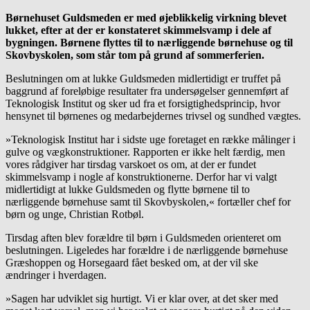
Børnehuset Guldsmeden er med øjeblikkelig virkning blevet
lukket, efter at der er konstateret skimmelsvamp i dele af
bygningen. Børnene flyttes til to nærliggende børnehuse og til
Skovbyskolen, som står tom på grund af sommerferien.
Beslutningen om at lukke Guldsmeden midlertidigt er truffet på
baggrund af foreløbige resultater fra undersøgelser gennemført af
Teknologisk Institut og sker ud fra et forsigtighedsprincip, hvor
hensynet til børnenes og medarbejdernes trivsel og sundhed vægtes.
»Teknologisk Institut har i sidste uge foretaget en række målinger i
gulve og vægkonstruktioner. Rapporten er ikke helt færdig, men
vores rådgiver har tirsdag varskoet os om, at der er fundet
skimmelsvamp i nogle af konstruktionerne. Derfor har vi valgt
midlertidigt at lukke Guldsmeden og flytte børnene til to
nærliggende børnehuse samt til Skovbyskolen,« fortæller chef for
børn og unge, Christian Rotbøl.
Tirsdag aften blev forældre til børn i Guldsmeden orienteret om
beslutningen. Ligeledes har forældre i de nærliggende børnehuse
Græshoppen og Horsegaard fået besked om, at der vil ske
ændringer i hverdagen.
»Sagen har udviklet sig hurtigt. Vi er klar over, at det sker med