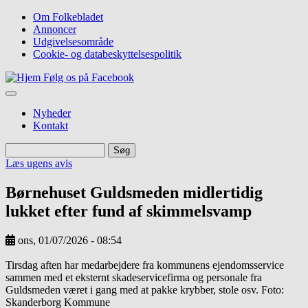
Gå
Om Folkebladet
til
Annoncer
Top
hovedindhold
Udgivelsesområde
navigation
Cookie- og databeskyttelsespolitik
Følg os på Facebook
Nyheder
Kontakt
Søg
Søg
Læs ugens avis
Børnehuset Guldsmeden midlertidig
lukket efter fund af skimmelsvamp
ons, 01/07/2026 - 08:54
Image
Tirsdag aften har medarbejdere fra kommunens ejendomsservice
sammen med et eksternt skadeservicefirma og personale fra
Guldsmeden været i gang med at pakke krybber, stole osv. Foto:
Skanderborg Kommune