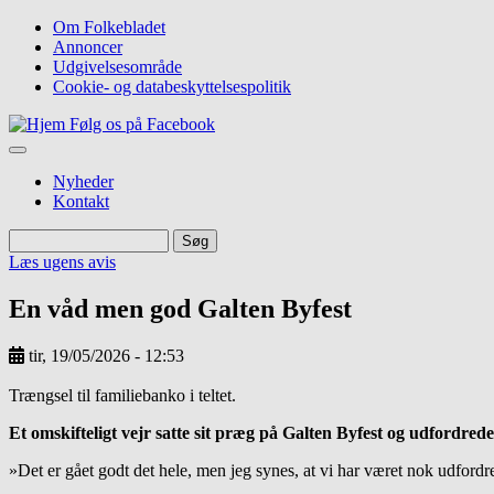
Gå
Om Folkebladet
til
Annoncer
Top
hovedindhold
Udgivelsesområde
navigation
Cookie- og databeskyttelsespolitik
Følg os på Facebook
Nyheder
Kontakt
Søg
Søg
Læs ugens avis
En våd men god Galten Byfest
tir, 19/05/2026 - 12:53
Image
Trængsel til familiebanko i teltet.
Et omskifteligt vejr satte sit præg på Galten Byfest og udfordred
»Det er gået godt det hele, men jeg synes, at vi har været nok udfordre