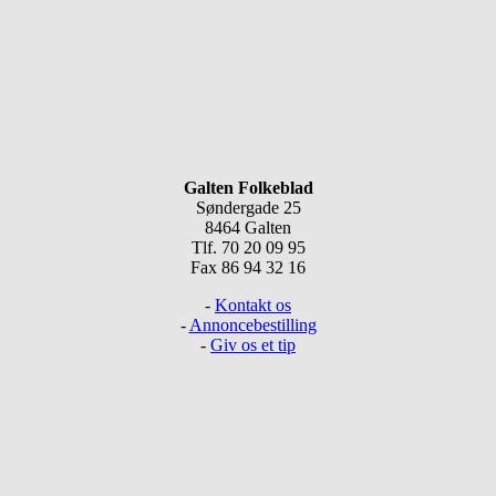
Galten Folkeblad
Søndergade 25
8464 Galten
Tlf. 70 20 09 95
Fax 86 94 32 16
-
Kontakt os
-
Annoncebestilling
-
Giv os et tip