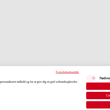
Fortrolighedspolitik
Nødve
e personaliseret indhold og for at give dig en god webstedsoplevelse.
Ge
25 • 8464 Galten • Tlf. 70 20 09 95 • E-mail:
galtenfolkeblad@galtenf