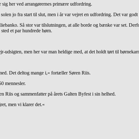
 sig her ved arrangørernes primære udfordring.
olen jo fra start til slut, men i år var vejret en udfordring. Det var godt 
ebanko. Så stor var tilslutningen, at alle borde og bænke var set. Derfor
sted et par hundrede børn.
udsigten, men her var man heldige med, at det holdt tørt til børnekarn
d. Det deltog mange i,« fortæller Søren Riis.
50 mennesler.
øren Riis og sammenfatter på årets Galten Byfest i sin helhed.
ret, men vi klarer det.«