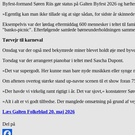
Byfest-formand Søren Riis gør status på Galten Byfest 2026 og hæfter
»Egentlig kan man ikke tillade sig at sige sådan, for sidste år skinnede s
Eksempelvis var der lørdag eftermiddag 600 mennesker i teltet til famili
"banko-picnic". Efterfølgende samlede børneunderholdningen samme 
Tørvejr til karneval
Onsdag var der også med bekymrede miner blevet holdt øje med byvejr-
Torsdag var der arrangeret pianobar i teltet med Sascha Dupont.
»Det var supergodt. Her kunne man bare nyde musikken eller synge me
Om aftenen overtog stærke stand up-navne scenen til et show foran 7
»Der havde vi virkelig ramt rigtigt i år. Det var sjovt,« konstaterer S
»Alt i alt er vi godt tilfredse. Der manglede omsætning på grund af vej
Læs Galten Folkeblad 20. maj 2026
Del på