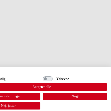
ndig
Ydeevne
Accepter alle
m indstillinger
Nægt
Nej, juster
olkeblad.dk