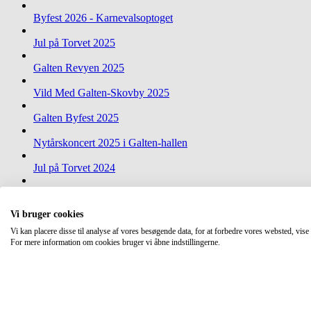
Byfest 2026 - Karnevalsoptoget
Jul på Torvet 2025
Galten Revyen 2025
Vild Med Galten-Skovby 2025
Galten Byfest 2025
Nytårskoncert 2025 i Galten-hallen
Jul på Torvet 2024
Galten Revyen 2024
Vi bruger cookies
Se alle gallerier
Vi kan placere disse til analyse af vores besøgende data, for at forbedre vores websted, vis
Om Folkebladet
For mere information om cookies bruger vi åbne indstillingerne.
Annoncer
Top
Udgivelsesområde
navigation
Cookie- og databeskyttelsespolitik
Søndergade 